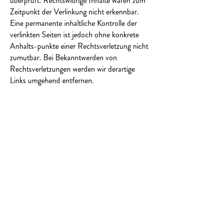
überprüft. Rechtswidrige Inhalte waren zum
Zeitpunkt der Verlinkung nicht erkennbar.
Eine permanente inhaltliche Kontrolle der
verlinkten Seiten ist jedoch ohne konkrete
Anhalts-punkte einer Rechtsverletzung nicht
zumutbar. Bei Bekanntwerden von
Rechtsverletzungen werden wir derartige
Links umgehend entfernen.
Urheberrecht
Die durch die Seitenbetreiber erstellten
Inhalte und Werke auf diesen Seiten
unterliegen dem deutschen Urheberrecht.
Die Vervielfältigung, Bearbeitung,
Verbreitung und jede Art der Verwertung
außerhalb der Grenzen des Urheberrechtes
bedürfen der schriftlichen Zustimmung des
jeweiligen Autors bzw. Erstellers. Downloads
und Kopien dieser Seite sind nur für den
privaten, nicht kommerziellen Gebrauch